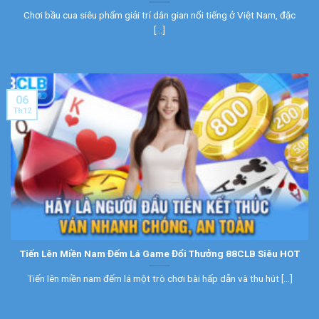
Chơi bầu cua siêu phẩm giải trí dân gian nổi tiếng ở Việt Nam, đặc
[...]
06
Th12
Tiến Lên Miền Nam Đếm Lá Game Đổi Thưởng 88CLB Siêu HOT
Tiến lên miền nam đếm lá một trò chơi bài hấp dẫn và thu hút [...]