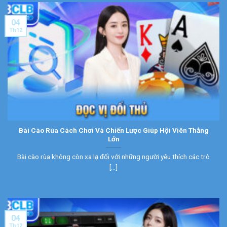
04
Th12
Bài Cào Rùa Cách Chơi Và Chiến Lược Giúp Hội Viên Thắng
Lớn
Bài cào rùa không còn xa lạ đối với những người yêu thích các trò
[...]
04
Th12