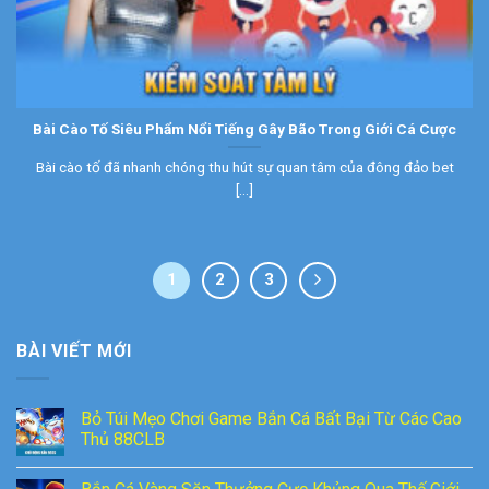
Bài Cào Tố Siêu Phẩm Nổi Tiếng Gây Bão Trong Giới Cá Cược
Bài cào tố đã nhanh chóng thu hút sự quan tâm của đông đảo bet
[...]
1
2
3
BÀI VIẾT MỚI
Bỏ Túi Mẹo Chơi Game Bắn Cá Bất Bại Từ Các Cao
Thủ 88CLB