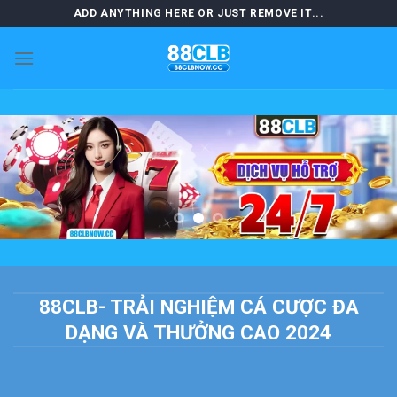
Skip
ADD ANYTHING HERE OR JUST REMOVE IT...
to
content
88CLB- TRẢI NGHIỆM CÁ CƯỢC ĐA
DẠNG VÀ THƯỞNG CAO 2024