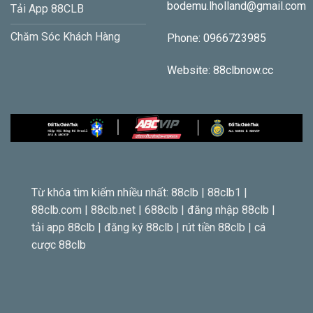
bodemu.lholland@gmail.com
Tải App 88CLB
Thể Thao hợp tác cùng SABA Sports, CMD368, United
Chăm Sóc Khách Hàng
Phone:
0966723985
Gaming, SBOBET, Crown Sports, IM.
Casino
88clb
bắt tay cùng nhà phát hành AE Sexy, Dream
Website:
88clbnow.cc
Gaming, ON Casino, EVO, SA Gaming, Microgaming,
Motivation, ViA Gaming,…
Đá Gà là đối tác của WS168 và AOG cực kỳ uy tín.
Nổ Hũ: Nhà cái hợp tác cùng đơn vị phát hành game Slots
có tiếng như KA, JDB, Top Player, Pragmatic Play, VA,
CQ9, JILI, Fa Chai, Play Star,…
Từ khóa tìm kiếm nhiều nhất: 88clb | 88clb1 |
88clb.com | 88clb.net | 688clb | đăng nhập 88clb |
tải app 88clb | đăng ký 88clb | rút tiền 88clb | cá
cược 88clb