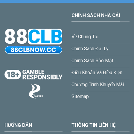
CHÍNH SÁCH NHÀ CÁI
Về Chúng Tôi
Chính Sách Đại Lý
Chính Sách Bảo Mật
Điều Khoản Và Điều Kiện
Chương Trình Khuyến Mãi
Sitemap
HƯỚNG DẪN
THÔNG TIN LIÊN HỆ