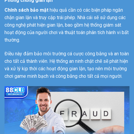
Phòng chống gian lận
Chính sách bảo mật
hiệu quả cần có các biện pháp ngăn
chặn gian lận và truy cập trái phép. Nhà cái sẽ sử dụng các
công nghệ phát hiện gian lận, bao gồm hệ thống giám sát
hoạt động của người chơi và thuật toán phân tích hành vi bất
thường.
Điều này đảm bảo môi trường cá cược công bằng và an toàn
cho tất cả thành viên. Hệ thống an ninh chặt chẽ sẽ phát hiện
và xử lý kịp thời các hoạt động gian lận, tạo nên môi trường
chơi game minh bạch và công bằng cho tất cả mọi người.