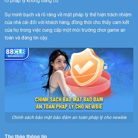
ro pháp lý không đáng có.
Sự minh bạch và rõ ràng về mặt pháp lý thể hiện trách nhiệm
của nhà cái đối với khách hàng, đồng thời cho thấy cam kết
của họ trong việc cung cấp một môi trường chơi game an
toàn và đáng tin cậy.
Chính sách bảo mật bảo đảm an toàn pháp lý cho newbie
Thu thập thông tin