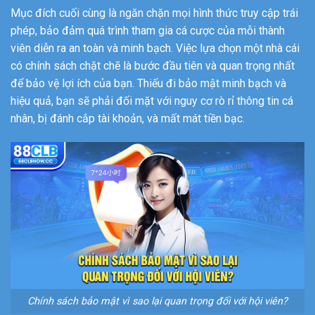
Mục đích cuối cùng là ngăn chặn mọi hình thức truy cập trái
phép, bảo đảm quá trình tham gia cá cược của mỗi thành
viên diễn ra an toàn và minh bạch. Việc lựa chọn một nhà cái
có chính sách chặt chẽ là bước đầu tiên và quan trọng nhất
để bảo vệ lợi ích của bạn. Thiếu đi bảo mật minh bạch và
hiệu quả, bạn sẽ phải đối mặt với nguy cơ rò rỉ thông tin cá
nhân, bị đánh cắp tài khoản, và mất mát tiền bạc.
Chính sách bảo mật vì sao lại quan trọng đối với hội viên?